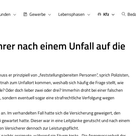
kunden
Gewerbe
Lebensphasen
Kfz
Beda
rer nach einem Unfall auf die
ss er prinzipiell von „feststellungsbereiten Per­sonen“, sprich Polizisten,
tnah zum Unfallort kommen, weshalb sich häufig die Frage stellt, wie
de? Oder doch lieber zwei oder drei? Immerhin droht bei einer falschen
, sondern eventuell sogar eine strafrechtliche Verfolgung wegen
 an. Im verhandelten Fall hatte sich die Versicherung geweigert, den
zei gewartet hatte. Dieser war in eine Leitplanke gerutscht und nach einem
en Versicherer dennoch zur Leistungspflicht.
all nachts ereignete, während ein Sturm toste. „Die Angemessenheit der