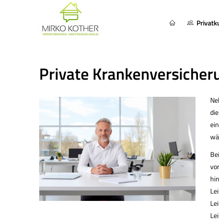
Privat
Private Kranken­ver­si­che­
Neb
die
ein
wä
Bei
vo
hi
Le
Lei
Lei