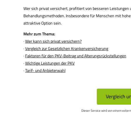
Wer sich privat versichert, profitiert von besseren Leistunge
Behandlungsmethoden. Insbesondere für Menschen mit hohen 
attraktive Option sein.
Mehr zum Thema:
·
Wer kann sich privat ver­sichern?
·
Vergleich zur Gesetzlichen Kranken­ver­si­che­rung
·
Faktoren für den PKV-Beitrag und Alterungsrückstellungen
·
Wichtige Leistungen der PKV
·
Tarif- und Anbieterwahl
Vergleich un
Dieser Service wird von einem extern