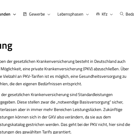
kunden
Gewerbe
Lebensphasen
Kfz
Beda
rung
en der gesetzlichen Kranken­ver­si­che­rung besteht in Deutschland auch
 Möglichkeit, eine private Kranken­ver­si­che­rung (PKV) abzuschließen. Über
e Vielzahl an PKV-Tarifen ist es möglich, eine Gesundheitsversorgung zu
hlen, die den eigenen Bedürfnissen entspricht.
 der gesetzlichen Kranken­ver­si­che­rung sind Standardleistungen
rgegeben. Diese stellen zwar die „notwendige Basisversorgung“ sicher,
nterlassen aber in immer mehr Bereichen Leistungslücken. Zukünftige
istungen können sich in der GKV also verändern, da sie aus dem
stungskatalog gestrichen werden. Das geht bei der PKV nicht, hier sind die
stungen des gewählten Tarifs garantiert.