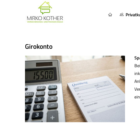
Privat
Giro­konto
Spa
Be
ink
Anb
Ve
ein