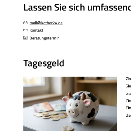
Lassen Sie sich umfassen
mail@kother24.de
Kontakt
Beratungstermin
Tages­geld
Zin
Sie
br
Zin
Ei
die