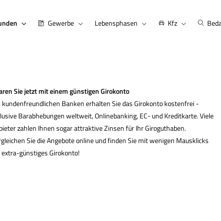
kunden
Gewerbe
Lebensphasen
Kfz
Beda
ren Sie jetzt mit einem günstigen Giro­konto
i kundenfreundlichen Banken erhalten Sie das Giro­konto kostenfrei -
lusive Barabhebungen weltweit, Onlinebanking, EC- und Kredit­karte. Viele
ieter zahlen Ihnen sogar attraktive Zinsen für Ihr Giroguthaben.
rgleichen Sie die Angebote online und finden Sie mit wenigen Mausklicks
 extra-günstiges Giro­konto!