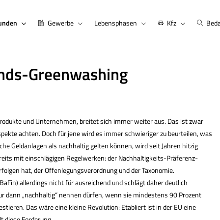
kunden
Gewerbe
Lebensphasen
Kfz
Beda
onds-Greenwashing
Produkte und Unternehmen, breitet sich immer weiter aus. Das ist zwar
pekte achten. Doch für jene wird es immer schwieriger zu beurteilen, was
che Geldanlagen als nachhaltig gelten können, wird seit Jahren hitzig
ereits mit einschlägigen Regelwerken: der Nachhaltigkeits-Präferenz-
rfolgen hat, der Offenlegungsverordnung und der Taxonomie.
BaFin) allerdings nicht für ausreichend und schlägt daher deutlich
 nur dann „nachhaltig“ nennen dürfen, wenn sie mindestens 90 Prozent
eren. Das wäre eine kleine Revolution: Etabliert ist in der EU eine
t diese Forderung