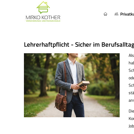
Privat
Lehrerhaftpflicht - Sicher im Berufsallta
Al
hab
Sc
ode
Sch
stä
an
Die
Ko
Jo