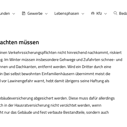
kunden
Gewerbe
Lebensphasen
Kfz
Beda
s achten müssen
einen Verkehrssicherungspflichten nicht hinreichend nachkommt, riskiert
rung. Im Winter müssen insbesondere Gehwege und Zufahrten schnee- und
nnen und Dachkanten, entfernt werden. Wird ein Dritter durch eine
 ein (bei selbst bewohnten Einfamilienhäusern übernimmt meist die
d vor Lawinengefahr warnt, hebt damit übrigens seine Haftung als
äudeversicherung abgesichert werden. Diese muss dafür allerdings
 in der Haus­rat­ver­si­che­rung nicht verzichtet werden, wenn
 nur das Gebäude und fest verbaute Bestandteile, sondern auch