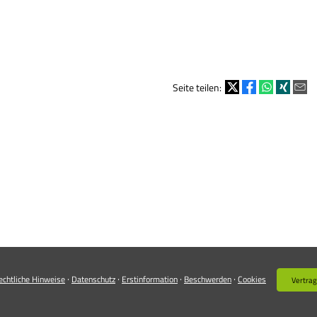
Seite teilen:
·
·
·
·
echtliche Hinweise
Datenschutz
Erstinformation
Beschwerden
Cookies
Vertrag