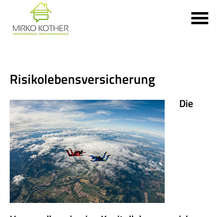
Risiko­lebens­ver­si­che­rung
Die