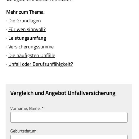
Mehr zum Thema:
·
Die Grundlagen
·
Für wen sinnvoll?
·
Leistungsumfang
·
Versicherungssumme
·
Die häufigsten Unfälle
·
Unfall oder Berufs­unfähig­keit?
Vergleich und Angebot Unfall­ver­si­che­rung
Vorname, Name: *
Geburts­datum: