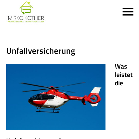
Unfall­ver­si­che­rung
Was
leistet
die